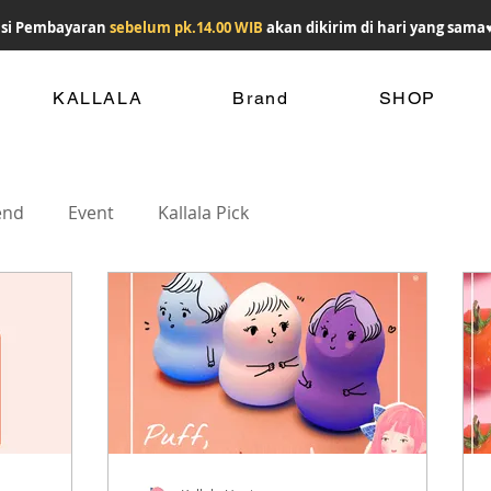
si Pembayaran
sebelum pk.14.00 WIB
akan dikirim di hari yang sama
KALLALA
Brand
SHOP
end
Event
Kallala Pick