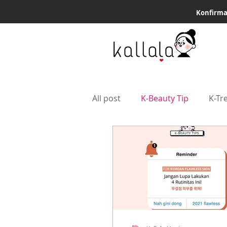
Konfirma
All post
K-Beauty Tip
K-Tr