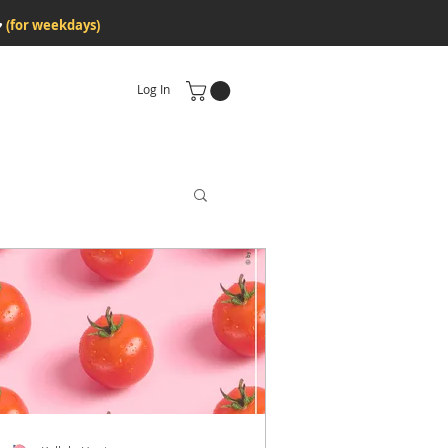
♥
(for weekdays)
Log In