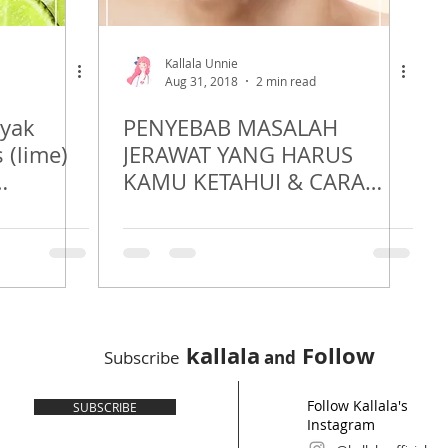
Kallala Unnie
Aug 31, 2018
2 min read
nyak
PENYEBAB MASALAH
 (lime)
JERAWAT YANG HARUS
KAMU KETAHUI & CARA
MENGATASINYA, JANGAN
SAMPAI TERLAMBAT !!!
kallala
Follow
Subscribe
and
Follow Kallala's
SUBSCRIBE
Instagram