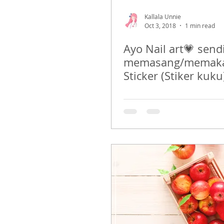
Kallala Unnie
Oct 3, 2018
1 min read
Ayo Nail art💗 sendi
memasang/memakai
Sticker (Stiker kuku