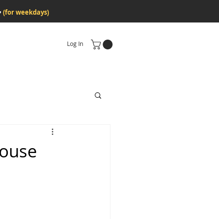
♥
(for weekdays)
Log In
House