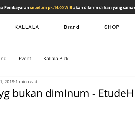
si Pembayaran
sebelum pk.14.00 WIB
akan dikirim di hari yang sama
KALLALA
Brand
SHOP
end
Event
Kallala Pick
31, 2018
1 min read
 yg bukan diminum - Etude