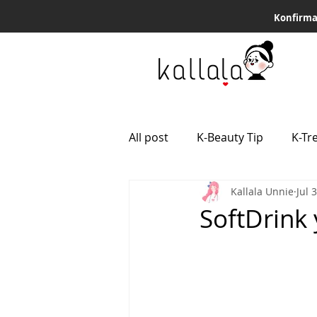
Konfirma
All post
K-Beauty Tip
K-Tr
Kallala Unnie
Jul 
SoftDrink