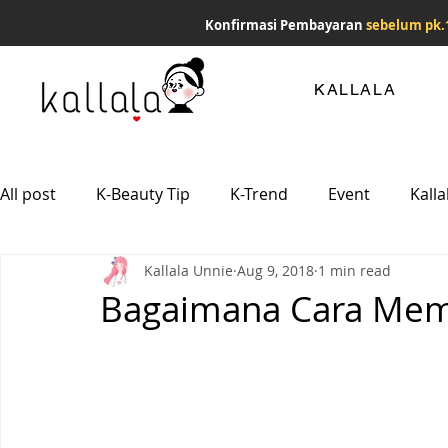
Konfirmasi Pembayaran
sebelum pk.
KALLALA
All post
K-Beauty Tip
K-Trend
Event
Kalla
Kallala Unnie
Aug 9, 2018
1 min read
Bagaimana Cara Mem