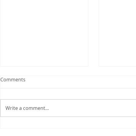
Comments
Write a comment...
Kulit Flawless Harus Pake
Puff mana 
Perawatan Mahal? Kata
dengan kuli