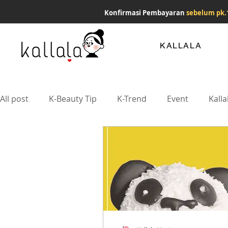
Konfirmasi Pembayaran
sebelum pk.
KALLALA
All post
K-Beauty Tip
K-Trend
Event
Kalla