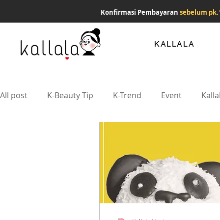
Konfirmasi Pembayaran
sebelum pk.
KALLALA
All post
K-Beauty Tip
K-Trend
Event
Kalla