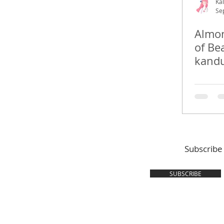
Kal
Se
Almon
of Be
kand
dari 
Subscribe
SUBSCRIBE