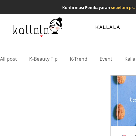
Konfirmasi Pembayaran
sebelum pk.
KALLALA
All post
K-Beauty Tip
K-Trend
Event
Kalla