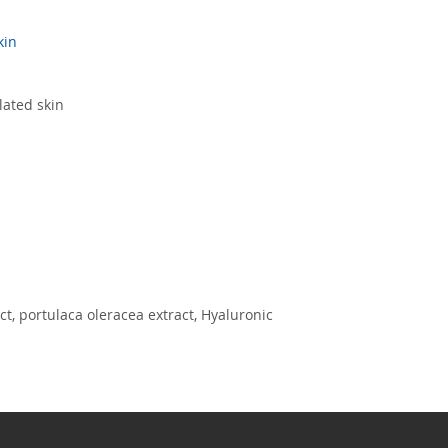
pengiriman yan
detail pengiri
tempat.
kin
Informasi lebih lanjut
..
lated skin
ct, portulaca oleracea extract, Hyaluronic 