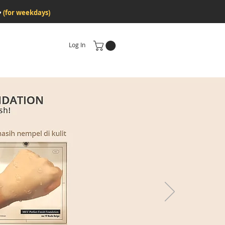
♥
(for weekdays)
Log In