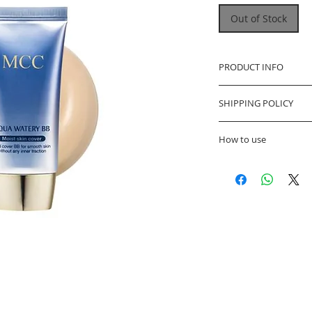
Out of Stock
PRODUCT INFO
Volume : 50ml
SHIPPING POLICY
Manufacturer/Place of 
Pengiriman di
BPOM :
How to use
dengan Kallala
 - NA26190305441 (Ligh
Pengiriman aka
- NA26190305440 (Natu
take an appropriate a
setelah pembay
P.D(제조): 
(Light Beige
from the middle to the 
Biaya pengirim
Beige)08/10/2019 
ditentukan ole
E.D: 
3 tahun dari P.D
Estimasi pengi
kerja dan di lu
tanggal pengi
Informasi alam
mengisi kode 
Shipping Detai
pada saat pen
Kallala tidak 