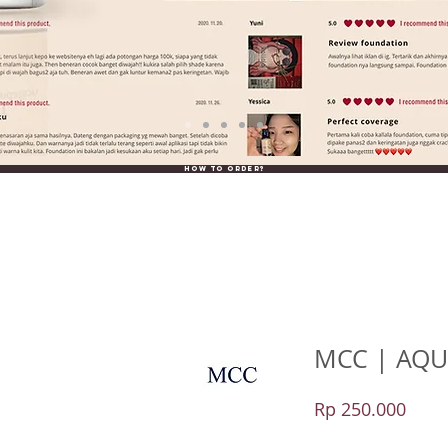
How to order?
MCC | AQU
Price
Rp 250.000