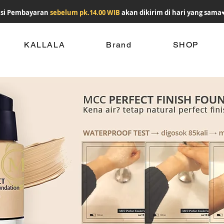
si Pembayaran
sebelum pk.14.00 WIB
akan dikirim di hari yang sama
KALLALA
Brand
SHOP